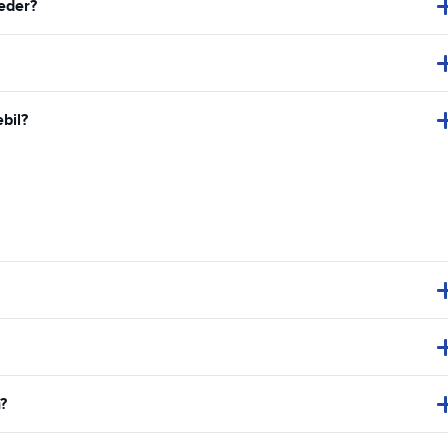
teder?
bil?
?