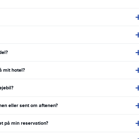
del?
å mit hotel?
ejebil?
enen eller sent om aftenen?
et på min reservation?