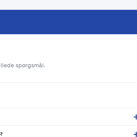
illede spørgsmål.
e?