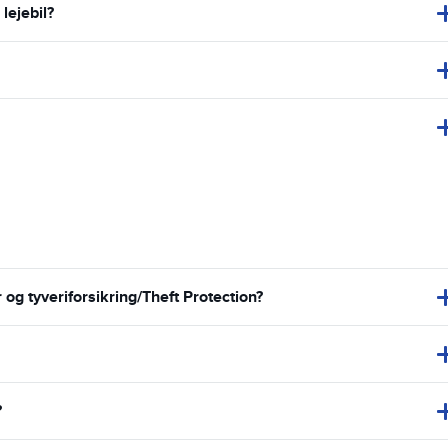
lejebil?
g tyveriforsikring/Theft Protection?
?