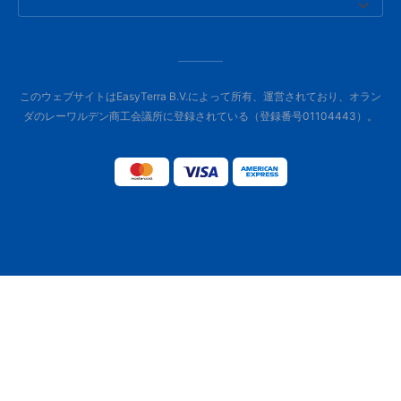
このウェブサイトはEasyTerra B.V.によって所有、運営されており、オラン
ダのレーワルデン商工会議所に登録されている（登録番号01104443）。