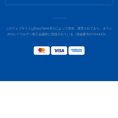
このウェブサイトはEasyTerra B.V.によって所有、運営されており、オラン
ダのレーワルデン商工会議所に登録されている（登録番号01104443）。