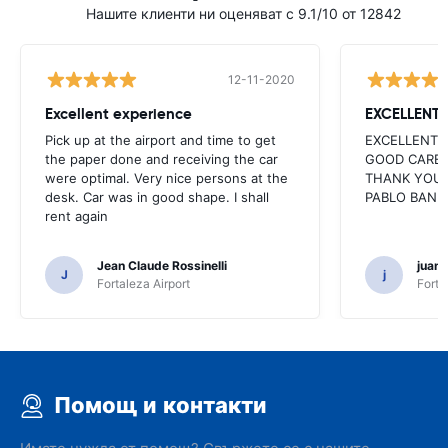
Нашите клиенти ни оценяват с 9.1/10 от 12842
12-11-2020
Excellent experience
EXCELLENT
Pick up at the airport and time to get
EXCELLENT 
the paper done and receiving the car
GOOD CARE 
were optimal. Very nice persons at the
THANK YOU 
desk. Car was in good shape. I shall
PABLO BAN
rent again
Jean Claude Rossinelli
juan
J
j
Fortaleza Airport
Forta
Помощ и контакти