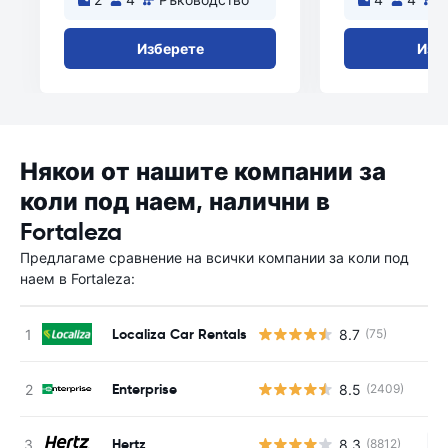
Изберете
Изб
Някои от нашите компании за
коли под наем, налични в
Fortaleza
Предлагаме сравнение на всички компании за коли под
наем в Fortaleza:
Localiza Car Rentals
8.7
(75)
Enterprise
8.5
(2409)
Hertz
8.3
(8812)
Н