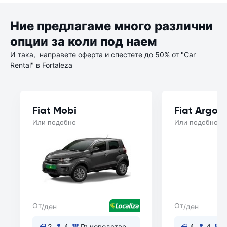
Ние предлагаме много различни
опции за коли под наем
И така, направете оферта и спестете до 50% от "Car
Rental" в Fortaleza
Fiat Mobi
Fiat Argo
Или подобно
Или подобно
От
От
/ден
/ден
2
4
Ръководство
4
4