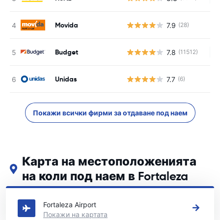
Movida
7.9
(28)
Budget
7.8
(11512)
Н
Unidas
7.7
(6)
Покажи всички фирми за отдаване под наем
Карта на местоположенията
на коли под наем в Fortaleza
Вижте нашите основни места за коли под наем в Fortaleza
Fortaleza Airport
Покажи на картата