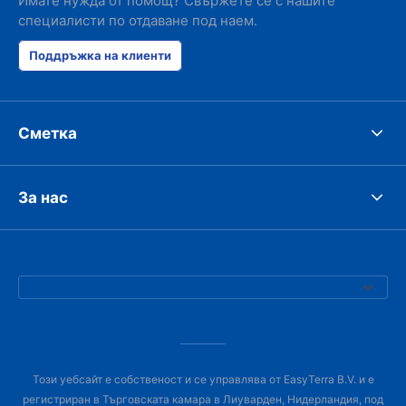
Имате нужда от помощ? Свържете се с нашите
специалисти по отдаване под наем.
Поддръжка на клиенти
Сметка
За нас
Този уебсайт е собственост и се управлява от EasyTerra B.V. и е
регистриран в Търговската камара в Лиуварден, Нидерландия, под