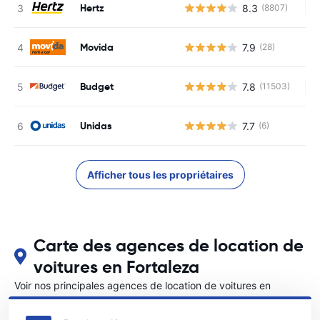
Hertz
8.3
(8807)
Au
Movida
7.9
(28)
Budget
7.8
(11503)
Au
Unidas
7.7
(6)
Afficher tous les propriétaires
Carte des agences de location de
voitures en Fortaleza
Voir nos principales agences de location de voitures en
Fortaleza