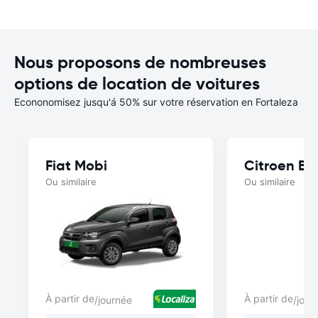
Nous proposons de nombreuses
options de location de voitures
Econonomisez jusqu'á 50% sur votre réservation en Fortaleza
Fiat Mobi
Citroen Ba
Ou similaire
Ou similaire
À partir de
À partir de
/journée
/jour