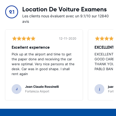
Location De Voiture Examens
9.1
Les clients nous évaluent avec un 9.1/10 sur 12840
avis
12-11-2020
Excellent experience
EXCELLENT
Pick up at the airport and time to get
EXCELLENT 
the paper done and receiving the car
GOOD CARE 
were optimal. Very nice persons at the
THANK YOU 
desk. Car was in good shape. I shall
PABLO BAN
rent again
Jean Claude Rossinelli
juan
J
j
Fortaleza Airport
Forta